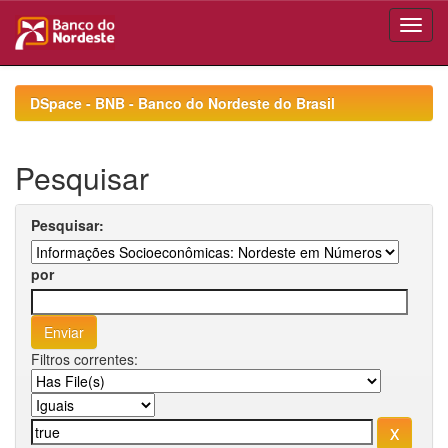
Skip
navigation
DSpace - BNB - Banco do Nordeste do Brasil
Pesquisar
Pesquisar:
por
Filtros correntes: