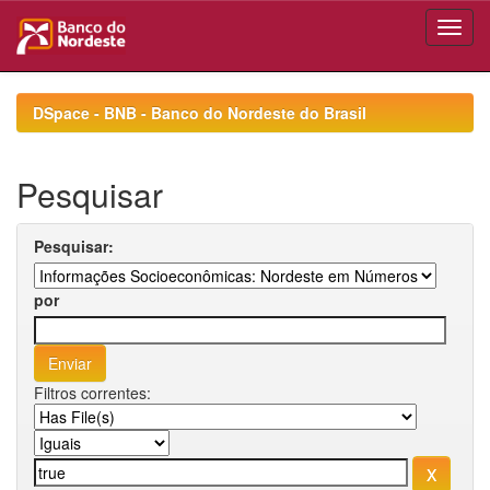
Skip
navigation
DSpace - BNB - Banco do Nordeste do Brasil
Pesquisar
Pesquisar:
por
Filtros correntes: