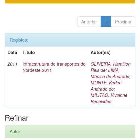
Anterior
1
Próxima
Registos:
Data
Título
Autor(es)
2011
Infraestrutura de transportes do
OLIVEIRA, Hamilton
Nordeste 2011
Reis de
;
LIMA,
Mônica de Andrade
;
MONTE, Kerlen
Andrade do
;
MILITÃO, Vivianne
Benevides
Refinar
Autor