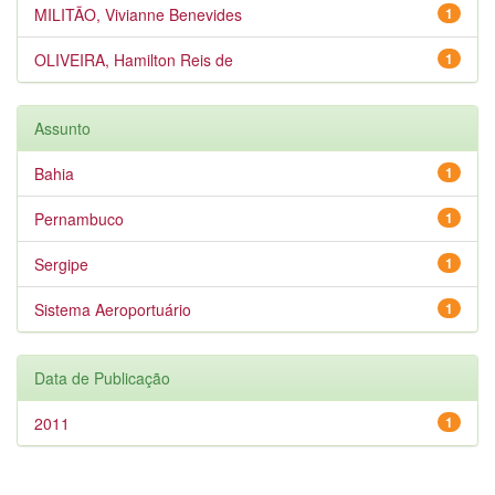
MILITÃO, Vivianne Benevides
1
OLIVEIRA, Hamilton Reis de
1
Assunto
Bahia
1
Pernambuco
1
Sergipe
1
Sistema Aeroportuário
1
Data de Publicação
2011
1