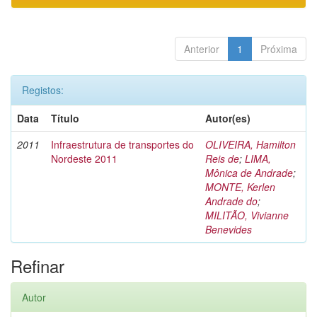
Anterior
1
Próxima
Registos:
Data
Título
Autor(es)
2011
Infraestrutura de transportes do
OLIVEIRA, Hamilton
Nordeste 2011
Reis de
;
LIMA,
Mônica de Andrade
;
MONTE, Kerlen
Andrade do
;
MILITÃO, Vivianne
Benevides
Refinar
Autor