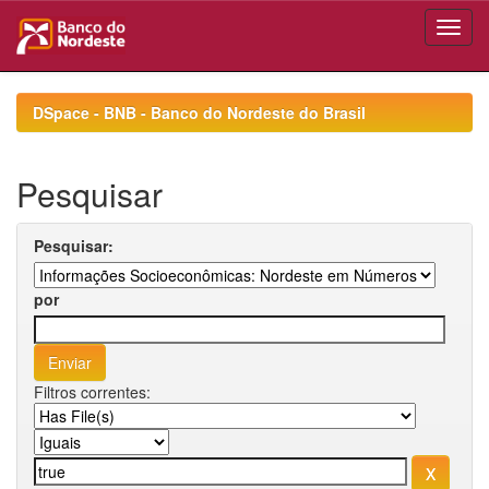
Skip
navigation
DSpace - BNB - Banco do Nordeste do Brasil
Pesquisar
Pesquisar:
por
Filtros correntes: