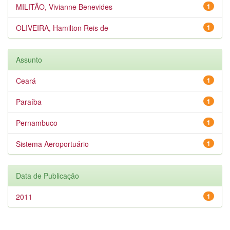
MILITÃO, Vivianne Benevides
1
OLIVEIRA, Hamilton Reis de
1
Assunto
Ceará
1
Paraíba
1
Pernambuco
1
Sistema Aeroportuário
1
Data de Publicação
2011
1