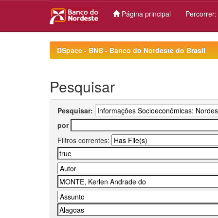
Página principal
Percorrer
Skip
navigation
DSpace - BNB - Banco do Nordeste do Brasil
Pesquisar
Pesquisar:
por
Filtros correntes: