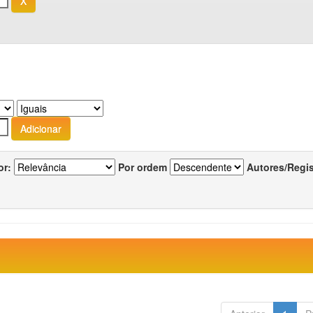
or:
Por ordem
Autores/Regi