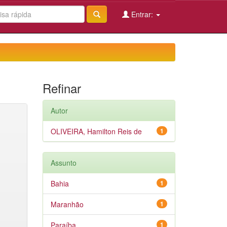
Entrar:
Refinar
Autor
OLIVEIRA, Hamilton Reis de
1
Assunto
Bahia
1
Maranhão
1
Paraíba
1