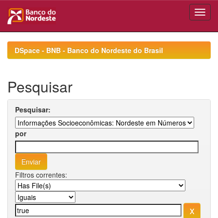
Skip
navigation
DSpace - BNB - Banco do Nordeste do Brasil
Pesquisar
Pesquisar:
por
Filtros correntes: