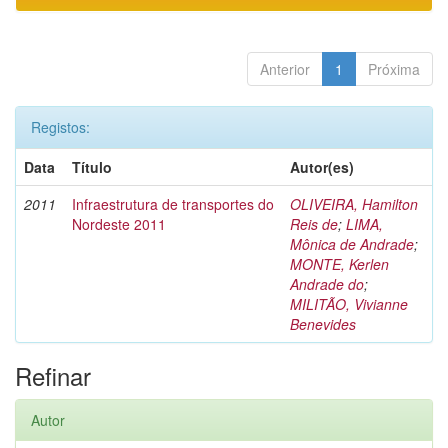
Anterior
1
Próxima
Registos:
Data
Título
Autor(es)
2011
Infraestrutura de transportes do
OLIVEIRA, Hamilton
Nordeste 2011
Reis de
;
LIMA,
Mônica de Andrade
;
MONTE, Kerlen
Andrade do
;
MILITÃO, Vivianne
Benevides
Refinar
Autor