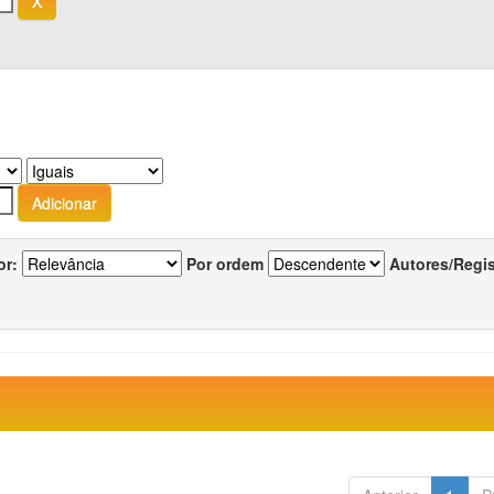
or:
Por ordem
Autores/Regi