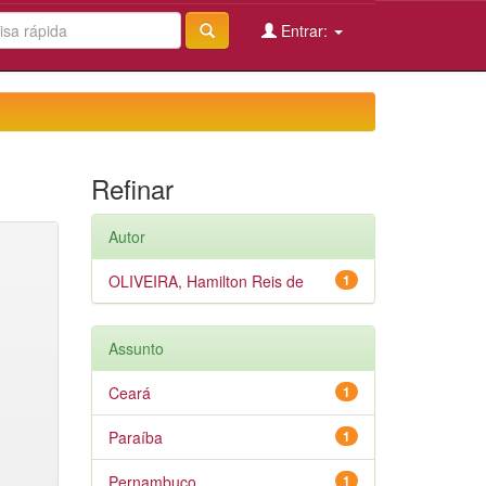
Entrar:
Refinar
Autor
OLIVEIRA, Hamilton Reis de
1
Assunto
Ceará
1
Paraíba
1
Pernambuco
1