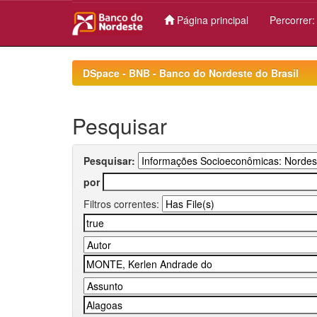
Página principal
Percorrer
Skip
navigation
DSpace - BNB - Banco do Nordeste do Brasil
Pesquisar
Pesquisar:
por
Filtros correntes: