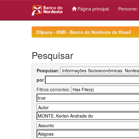
Página principal
Percorrer
Skip
navigation
DSpace - BNB - Banco do Nordeste do Brasil
Pesquisar
Pesquisar:
por
Filtros correntes: