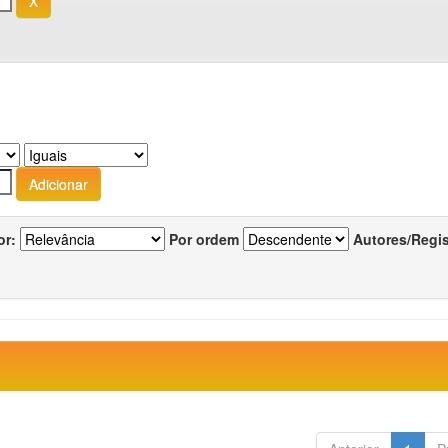
or:
Por ordem
Autores/Regi