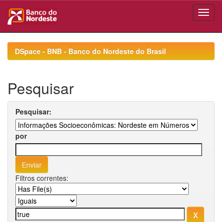
Skip
navigation
DSpace - BNB - Banco do Nordeste do Brasil
Pesquisar
Pesquisar:
por
Filtros correntes: