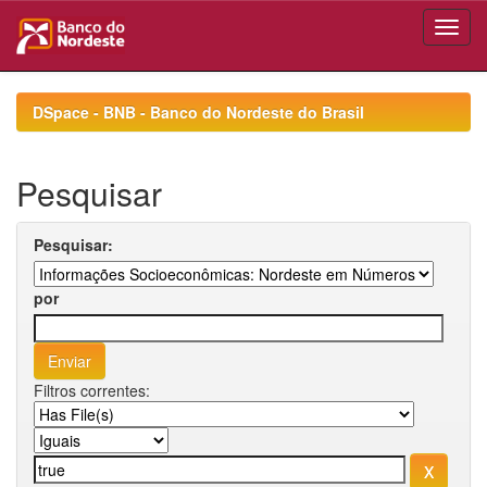
Skip
navigation
DSpace - BNB - Banco do Nordeste do Brasil
Pesquisar
Pesquisar:
por
Filtros correntes: