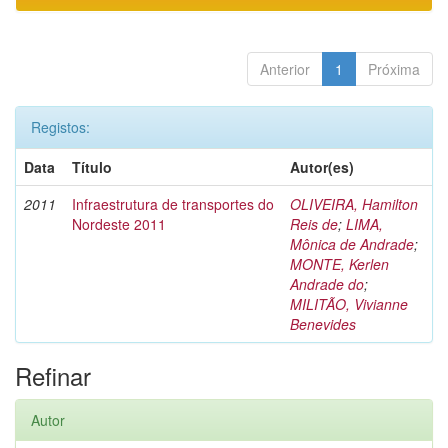
Anterior
1
Próxima
Registos:
Data
Título
Autor(es)
2011
Infraestrutura de transportes do
OLIVEIRA, Hamilton
Nordeste 2011
Reis de
;
LIMA,
Mônica de Andrade
;
MONTE, Kerlen
Andrade do
;
MILITÃO, Vivianne
Benevides
Refinar
Autor