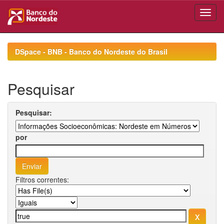
Skip
navigation
DSpace - BNB - Banco do Nordeste do Brasil
Pesquisar
Pesquisar:
por
Filtros correntes: