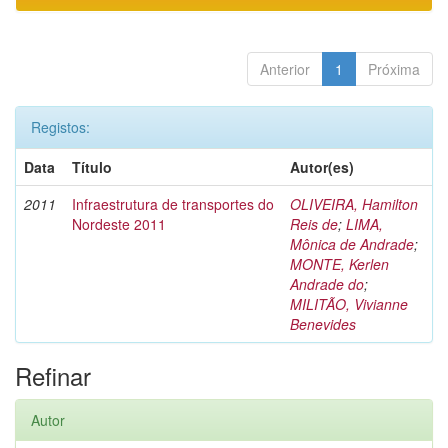
Anterior
1
Próxima
Registos:
Data
Título
Autor(es)
2011
Infraestrutura de transportes do
OLIVEIRA, Hamilton
Nordeste 2011
Reis de
;
LIMA,
Mônica de Andrade
;
MONTE, Kerlen
Andrade do
;
MILITÃO, Vivianne
Benevides
Refinar
Autor