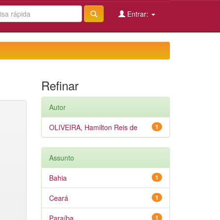
Entrar:
Refinar
Autor
OLIVEIRA, Hamilton Reis de
1
Assunto
Bahia
1
Ceará
1
Paraíba
1