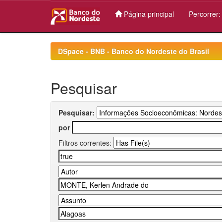
Página principal
Percorrer
Skip
navigation
DSpace - BNB - Banco do Nordeste do Brasil
Pesquisar
Pesquisar:
por
Filtros correntes: