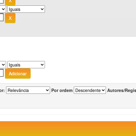
or:
Por ordem
Autores/Regi