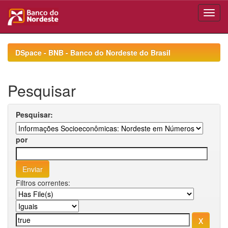
Skip
navigation
DSpace - BNB - Banco do Nordeste do Brasil
Pesquisar
Pesquisar:
por
Filtros correntes: