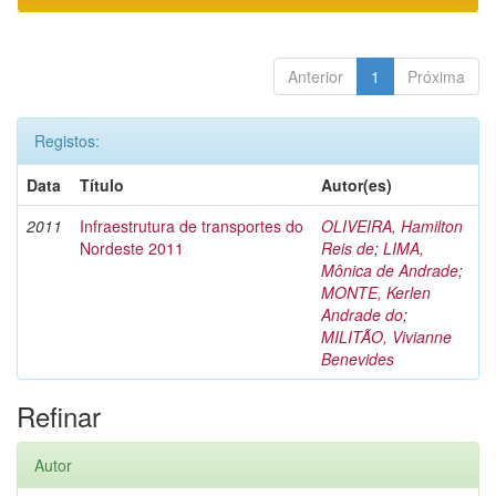
Anterior
1
Próxima
Registos:
Data
Título
Autor(es)
2011
Infraestrutura de transportes do
OLIVEIRA, Hamilton
Nordeste 2011
Reis de
;
LIMA,
Mônica de Andrade
;
MONTE, Kerlen
Andrade do
;
MILITÃO, Vivianne
Benevides
Refinar
Autor