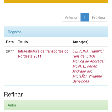
Anterior
1
Próxima
Registos:
Data
Título
Autor(es)
2011
Infraestrutura de transportes do
OLIVEIRA, Hamilton
Nordeste 2011
Reis de
;
LIMA,
Mônica de Andrade
;
MONTE, Kerlen
Andrade do
;
MILITÃO, Vivianne
Benevides
Refinar
Autor