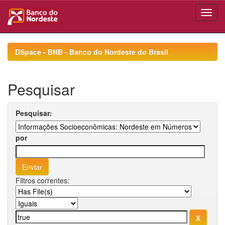
Skip
navigation
DSpace - BNB - Banco do Nordeste do Brasil
Pesquisar
Pesquisar:
por
Filtros correntes: