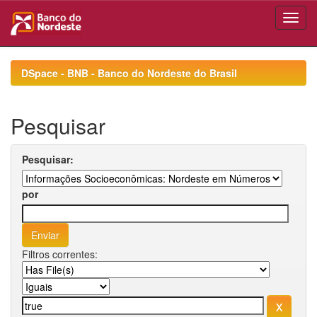
Skip
navigation
DSpace - BNB - Banco do Nordeste do Brasil
Pesquisar
Pesquisar:
por
Filtros correntes: