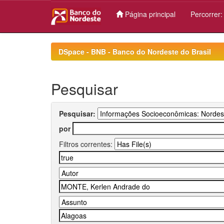
Página principal
Percorrer
Skip
navigation
DSpace - BNB - Banco do Nordeste do Brasil
Pesquisar
Pesquisar:
por
Filtros correntes: