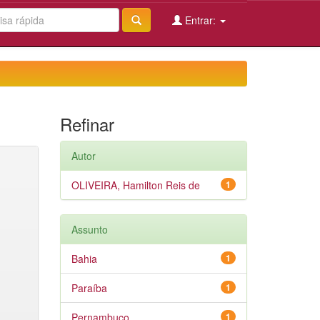
Entrar:
Refinar
Autor
OLIVEIRA, Hamilton Reis de
1
Assunto
Bahia
1
Paraíba
1
Pernambuco
1