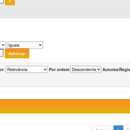
or:
Por ordem
Autores/Regi