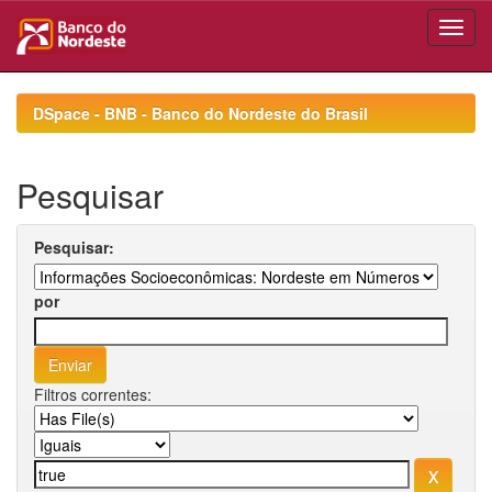
Skip
navigation
DSpace - BNB - Banco do Nordeste do Brasil
Pesquisar
Pesquisar:
por
Filtros correntes: