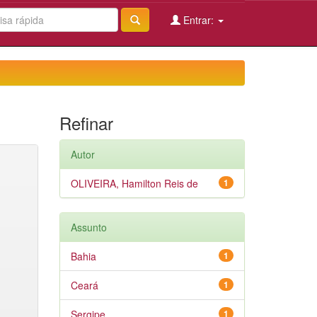
Entrar:
Refinar
Autor
OLIVEIRA, Hamilton Reis de
1
Assunto
Bahia
1
Ceará
1
Sergipe
1