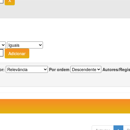
or:
Por ordem
Autores/Regi