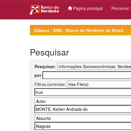
Página principal
Percorrer
Skip
navigation
DSpace - BNB - Banco do Nordeste do Brasil
Pesquisar
Pesquisar:
por
Filtros correntes: