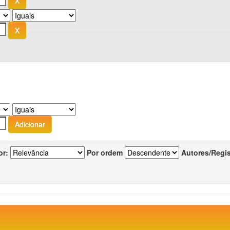
or:
Por ordem
Autores/Regi