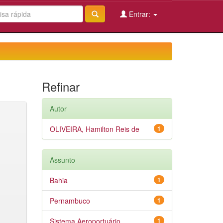
Entrar:
Refinar
Autor
OLIVEIRA, Hamilton Reis de
1
Assunto
Bahia
1
Pernambuco
1
Sistema Aeroportuário
1