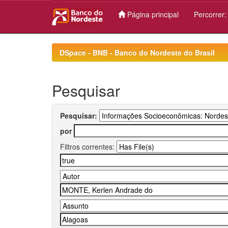
Página principal
Percorrer
Skip
navigation
DSpace - BNB - Banco do Nordeste do Brasil
Pesquisar
Pesquisar:
por
Filtros correntes: