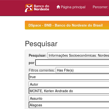
Página principal
Percorrer
Skip
navigation
DSpace - BNB - Banco do Nordeste do Brasil
Pesquisar
Pesquisar:
por
Filtros correntes: