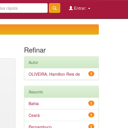
Entrar:
Refinar
Autor
OLIVEIRA, Hamilton Reis de
1
Assunto
Bahia
1
Ceará
1
Pernambuco
1