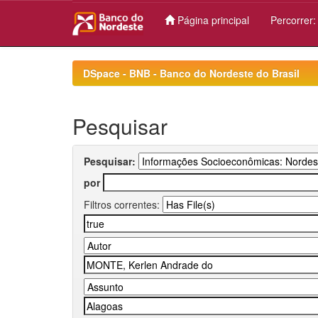
Página principal
Percorrer
Skip
navigation
DSpace - BNB - Banco do Nordeste do Brasil
Pesquisar
Pesquisar:
por
Filtros correntes: