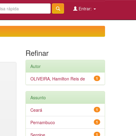
Entrar:
Refinar
Autor
OLIVEIRA, Hamilton Reis de
1
Assunto
Ceará
1
Pernambuco
1
Sergipe
1