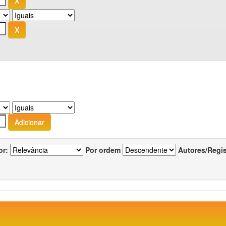
or:
Por ordem
Autores/Regi