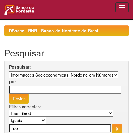
Skip
navigation
DSpace - BNB - Banco do Nordeste do Brasil
Pesquisar
Pesquisar:
por
Filtros correntes: