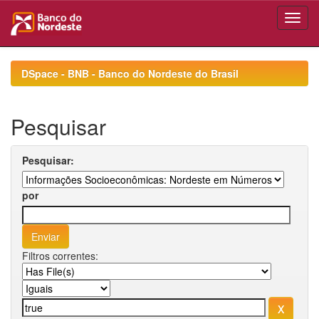
Skip
navigation
DSpace - BNB - Banco do Nordeste do Brasil
Pesquisar
Pesquisar:
por
Filtros correntes: