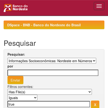
Skip
navigation
DSpace - BNB - Banco do Nordeste do Brasil
Pesquisar
Pesquisar:
por
Filtros correntes: