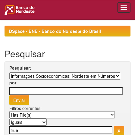
Skip
navigation
DSpace - BNB - Banco do Nordeste do Brasil
Pesquisar
Pesquisar:
por
Filtros correntes: