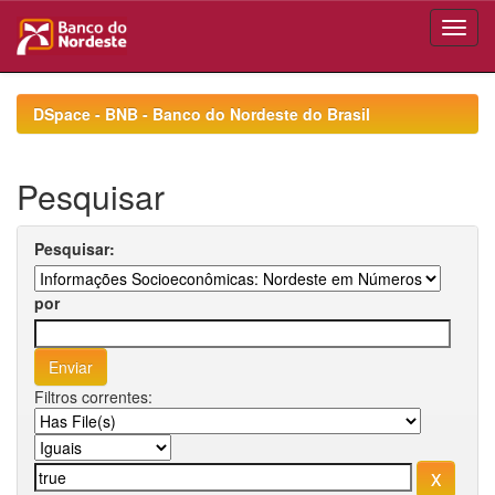
Skip
navigation
DSpace - BNB - Banco do Nordeste do Brasil
Pesquisar
Pesquisar:
por
Filtros correntes: