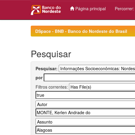
Página principal
Percorrer
Skip
navigation
DSpace - BNB - Banco do Nordeste do Brasil
Pesquisar
Pesquisar:
por
Filtros correntes: