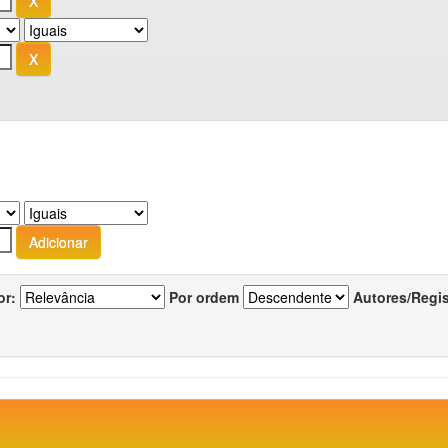
or:
Por ordem
Autores/Regi