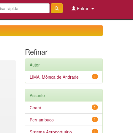
Entrar:
Refinar
Autor
LIMA, Mônica de Andrade
1
Assunto
Ceará
1
Pernambuco
1
Sistema Aeroportuário
1