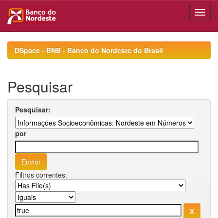
Skip
navigation
DSpace - BNB - Banco do Nordeste do Brasil
Pesquisar
Pesquisar:
por
Filtros correntes: