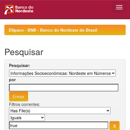
Skip
navigation
DSpace - BNB - Banco do Nordeste do Brasil
Pesquisar
Pesquisar:
por
Filtros correntes: