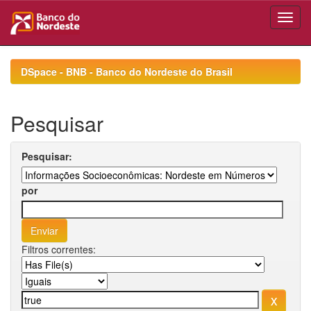
Skip
navigation
DSpace - BNB - Banco do Nordeste do Brasil
Pesquisar
Pesquisar:
por
Filtros correntes: