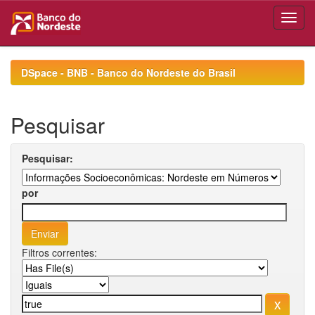
Skip
navigation
DSpace - BNB - Banco do Nordeste do Brasil
Pesquisar
Pesquisar:
por
Filtros correntes: