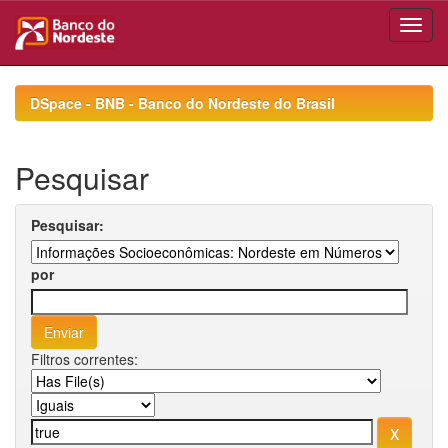
Skip
navigation
DSpace - BNB - Banco do Nordeste do Brasil
Pesquisar
Pesquisar:
por
Filtros correntes: