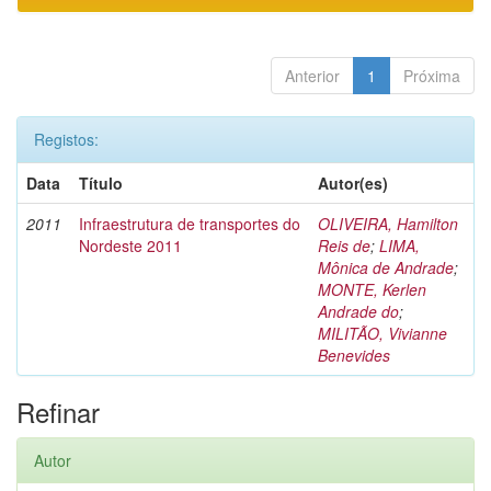
Anterior
1
Próxima
Registos:
Data
Título
Autor(es)
2011
Infraestrutura de transportes do
OLIVEIRA, Hamilton
Nordeste 2011
Reis de
;
LIMA,
Mônica de Andrade
;
MONTE, Kerlen
Andrade do
;
MILITÃO, Vivianne
Benevides
Refinar
Autor