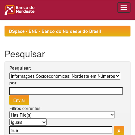
Skip
navigation
DSpace - BNB - Banco do Nordeste do Brasil
Pesquisar
Pesquisar:
por
Filtros correntes: