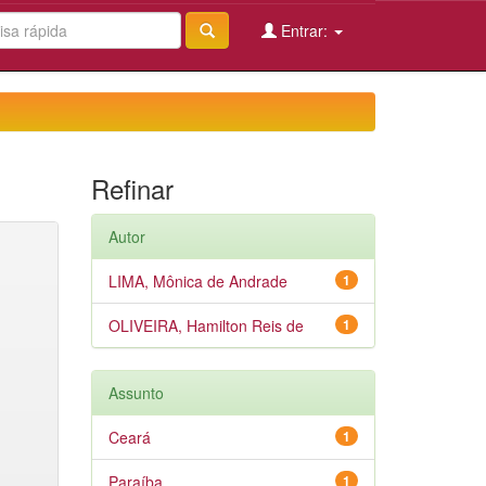
Entrar:
Refinar
Autor
LIMA, Mônica de Andrade
1
OLIVEIRA, Hamilton Reis de
1
Assunto
Ceará
1
Paraíba
1