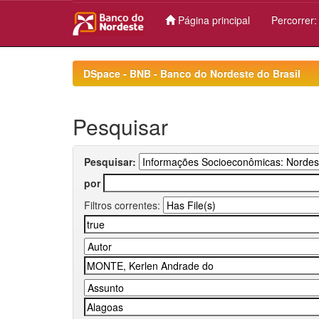
Página principal
Percorrer
Skip
navigation
DSpace - BNB - Banco do Nordeste do Brasil
Pesquisar
Pesquisar:
por
Filtros correntes: