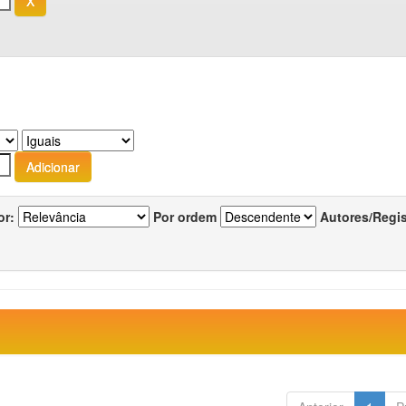
or:
Por ordem
Autores/Regi