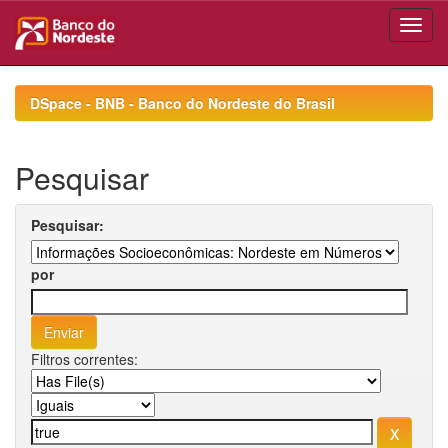
Skip
navigation
DSpace - BNB - Banco do Nordeste do Brasil
Pesquisar
Pesquisar:
por
Filtros correntes: