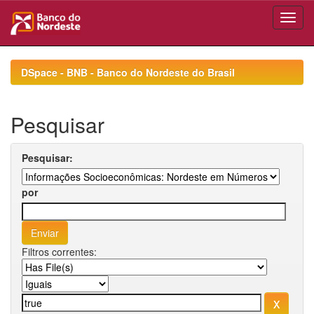
Skip
navigation
DSpace - BNB - Banco do Nordeste do Brasil
Pesquisar
Pesquisar:
por
Filtros correntes: