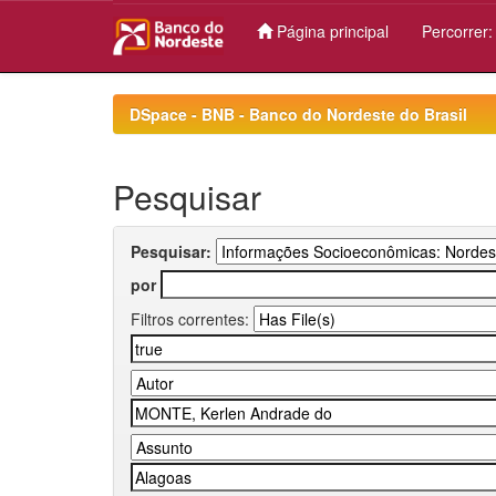
Página principal
Percorrer
Skip
navigation
DSpace - BNB - Banco do Nordeste do Brasil
Pesquisar
Pesquisar:
por
Filtros correntes: