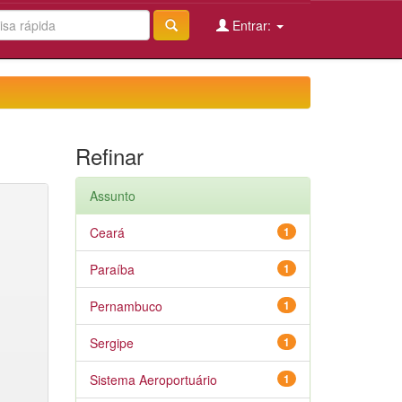
Entrar:
Refinar
Assunto
Ceará
1
Paraíba
1
Pernambuco
1
Sergipe
1
Sistema Aeroportuário
1