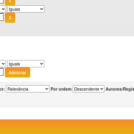
or:
Por ordem
Autores/Regi