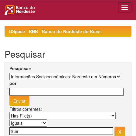
Skip
navigation
DSpace - BNB - Banco do Nordeste do Brasil
Pesquisar
Pesquisar:
por
Filtros correntes: