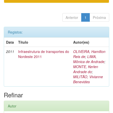
Anterior
1
Próxima
Registos:
Data
Título
Autor(es)
2011
Infraestrutura de transportes do
OLIVEIRA, Hamilton
Nordeste 2011
Reis de
;
LIMA,
Mônica de Andrade
;
MONTE, Kerlen
Andrade do
;
MILITÃO, Vivianne
Benevides
Refinar
Autor