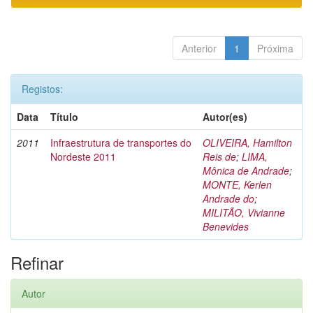
Anterior
1
Próxima
Registos:
Data
Título
Autor(es)
2011
Infraestrutura de transportes do
OLIVEIRA, Hamilton
Nordeste 2011
Reis de
;
LIMA,
Mônica de Andrade
;
MONTE, Kerlen
Andrade do
;
MILITÃO, Vivianne
Benevides
Refinar
Autor