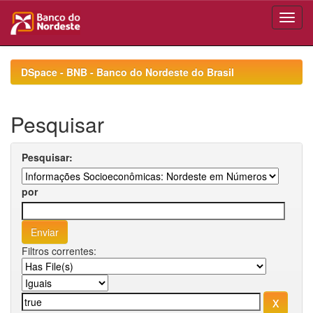
Skip
navigation
DSpace - BNB - Banco do Nordeste do Brasil
Pesquisar
Pesquisar:
por
Filtros correntes: