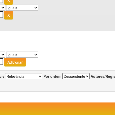
or:
Por ordem
Autores/Regi