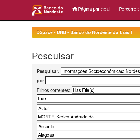
Página principal
Percorrer
Skip
navigation
DSpace - BNB - Banco do Nordeste do Brasil
Pesquisar
Pesquisar:
por
Filtros correntes: