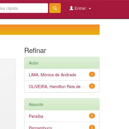
Entrar:
Refinar
Autor
LIMA, Mônica de Andrade
1
OLIVEIRA, Hamilton Reis de
1
Assunto
Paraíba
1
Pernambuco
1