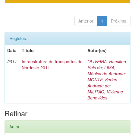
Anterior
1
Próxima
Registos:
Data
Título
Autor(es)
2011
Infraestrutura de transportes do
OLIVEIRA, Hamilton
Nordeste 2011
Reis de
;
LIMA,
Mônica de Andrade
;
MONTE, Kerlen
Andrade do
;
MILITÃO, Vivianne
Benevides
Refinar
Autor