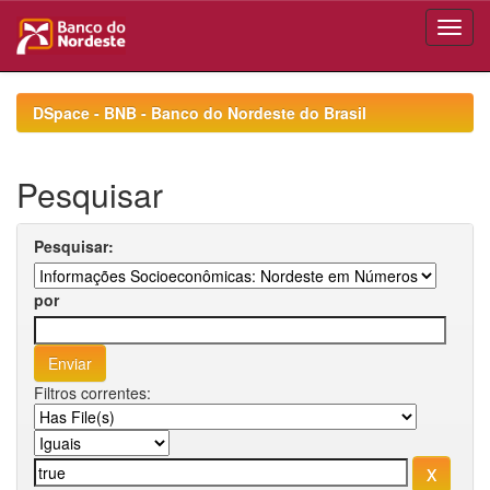
Skip
navigation
DSpace - BNB - Banco do Nordeste do Brasil
Pesquisar
Pesquisar:
por
Filtros correntes: