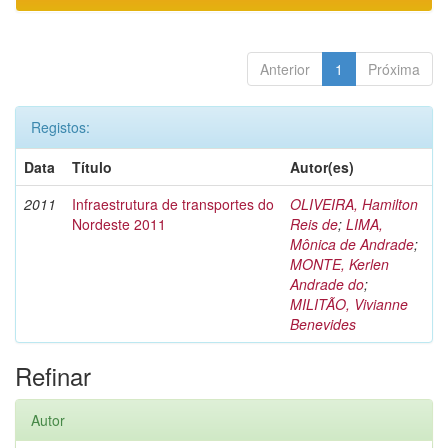
Anterior
1
Próxima
Registos:
Data
Título
Autor(es)
2011
Infraestrutura de transportes do
OLIVEIRA, Hamilton
Nordeste 2011
Reis de
;
LIMA,
Mônica de Andrade
;
MONTE, Kerlen
Andrade do
;
MILITÃO, Vivianne
Benevides
Refinar
Autor