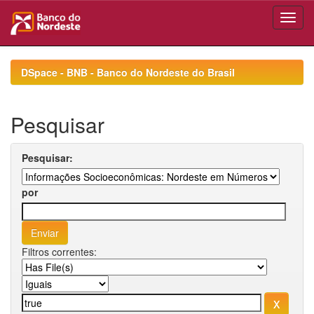
Skip
navigation
DSpace - BNB - Banco do Nordeste do Brasil
Pesquisar
Pesquisar:
por
Filtros correntes: