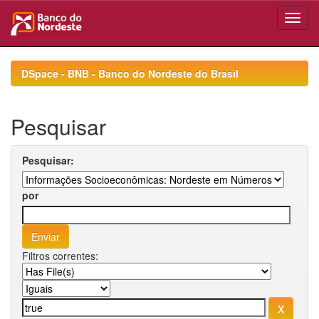
Skip
navigation
DSpace - BNB - Banco do Nordeste do Brasil
Pesquisar
Pesquisar:
por
Filtros correntes: