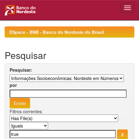
Skip
navigation
DSpace - BNB - Banco do Nordeste do Brasil
Pesquisar
Pesquisar:
por
Filtros correntes: