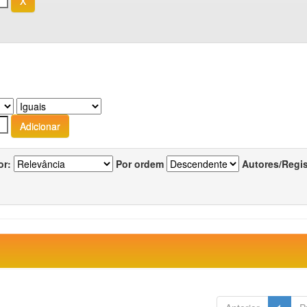
or:
Por ordem
Autores/Regi