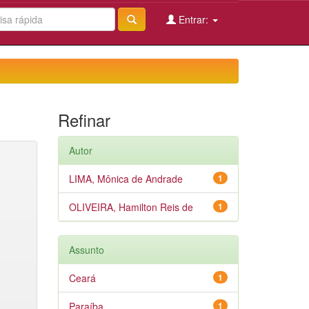
Entrar:
Refinar
Autor
LIMA, Mônica de Andrade
1
OLIVEIRA, Hamilton Reis de
1
Assunto
Ceará
1
Paraíba
1