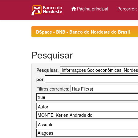
Página principal
Percorrer
Skip
navigation
DSpace - BNB - Banco do Nordeste do Brasil
Pesquisar
Pesquisar:
por
Filtros correntes: