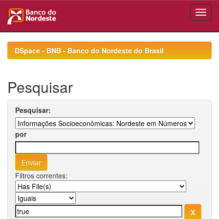
Skip
navigation
DSpace - BNB - Banco do Nordeste do Brasil
Pesquisar
Pesquisar:
por
Filtros correntes: