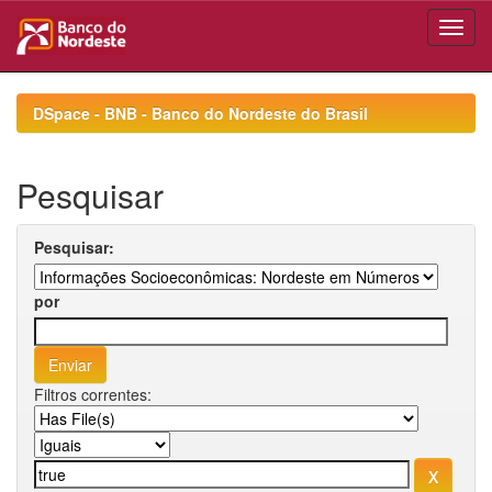
Skip
navigation
DSpace - BNB - Banco do Nordeste do Brasil
Pesquisar
Pesquisar:
por
Filtros correntes: