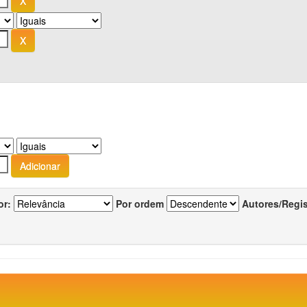
or:
Por ordem
Autores/Regi