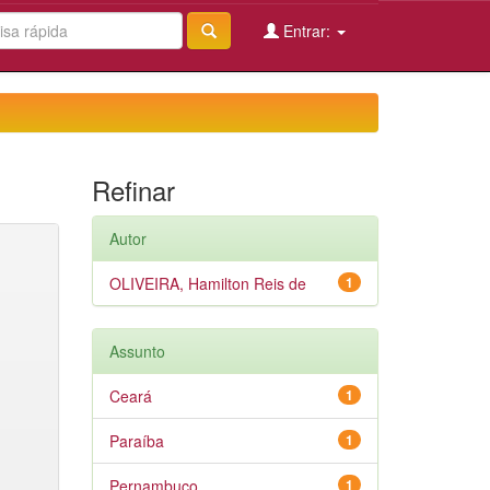
Entrar:
Refinar
Autor
OLIVEIRA, Hamilton Reis de
1
Assunto
Ceará
1
Paraíba
1
Pernambuco
1