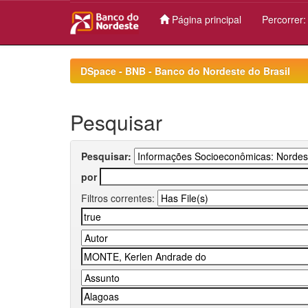
Página principal
Percorrer
Skip
navigation
DSpace - BNB - Banco do Nordeste do Brasil
Pesquisar
Pesquisar:
por
Filtros correntes: