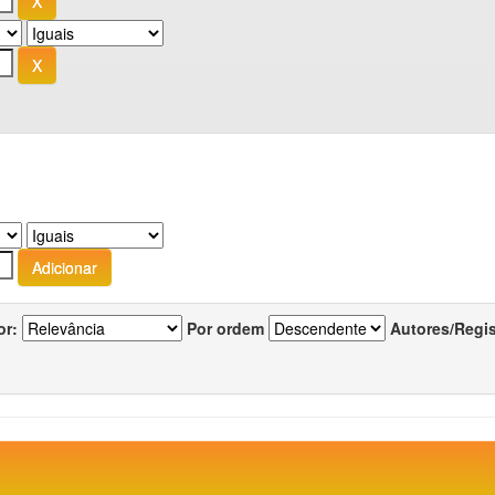
or:
Por ordem
Autores/Regi