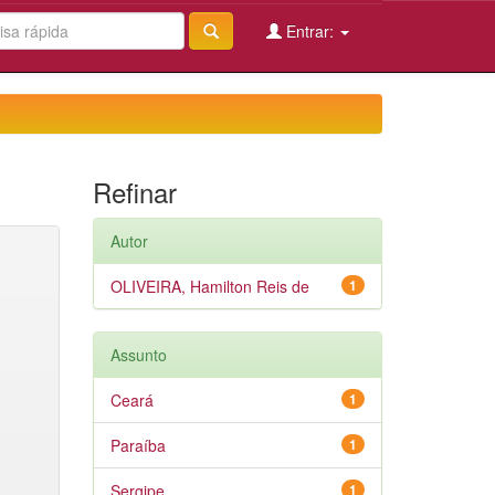
Entrar:
Refinar
Autor
OLIVEIRA, Hamilton Reis de
1
Assunto
Ceará
1
Paraíba
1
Sergipe
1