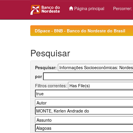
Página principal
Percorrer
Skip
navigation
DSpace - BNB - Banco do Nordeste do Brasil
Pesquisar
Pesquisar:
por
Filtros correntes: