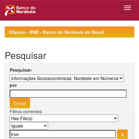
Skip
navigation
DSpace - BNB - Banco do Nordeste do Brasil
Pesquisar
Pesquisar:
por
Filtros correntes: