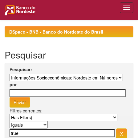
Skip
navigation
DSpace - BNB - Banco do Nordeste do Brasil
Pesquisar
Pesquisar:
por
Filtros correntes: